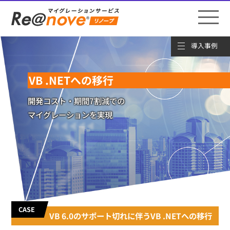
VB .NETへの移行
開発コスト・期間7割減での
マイグレーションを実現
CASE
VB 6.0のサポート切れに伴うVB .NETへの移行